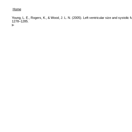
Home
Young, L. E., Rogers, K., & Wood, J. L. N. (2005). Left ventricular size and systoli
1278–1285.